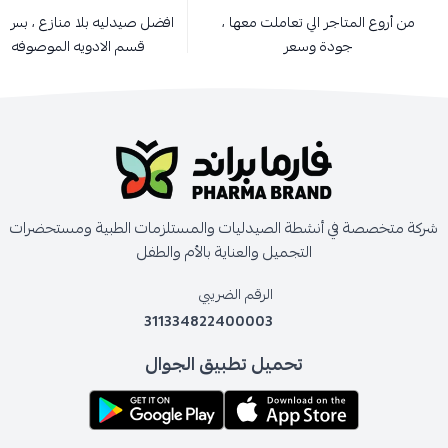
من أروع المتاجر الي تعاملت معها ،
افضل صيدليه بلا منازع ، بس ن
جودة وسعر
قسم الادويه الموصوفه 👍
شركة متخصصة في أنشطة الصيدليات والمستلزمات الطبية ومستحضرات
التجميل والعناية بالأم والطفل
الرقم الضريبي
311334822400003
تحميل تطبيق الجوال