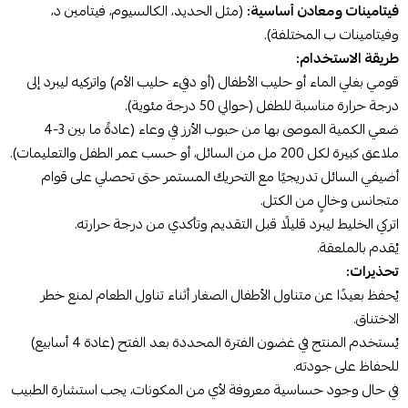
فيتامينات ومعادن أساسية:
(مثل الحديد، الكالسيوم، فيتامين د،
وفيتامينات ب المختلفة).
طريقة الاستخدام:
قومي بغلي الماء أو حليب الأطفال (أو دفيء حليب الأم) واتركيه ليبرد إلى
درجة حرارة مناسبة للطفل (حوالي 50 درجة مئوية).
ضعي الكمية الموصى بها من حبوب الأرز في وعاء (عادةً ما بين 3-4
ملاعق كبيرة لكل 200 مل من السائل، أو حسب عمر الطفل والتعليمات).
أضيفي السائل تدريجيًا مع التحريك المستمر حتى تحصلي على قوام
متجانس وخالٍ من الكتل.
اتركي الخليط ليبرد قليلًا قبل التقديم وتأكدي من درجة حرارته.
يُقدم بالملعقة.
تحذيرات:
يُحفظ بعيدًا عن متناول الأطفال الصغار أثناء تناول الطعام لمنع خطر
الاختناق.
يُستخدم المنتج في غضون الفترة المحددة بعد الفتح (عادة 4 أسابيع)
للحفاظ على جودته.
في حال وجود حساسية معروفة لأي من المكونات، يجب استشارة الطبيب