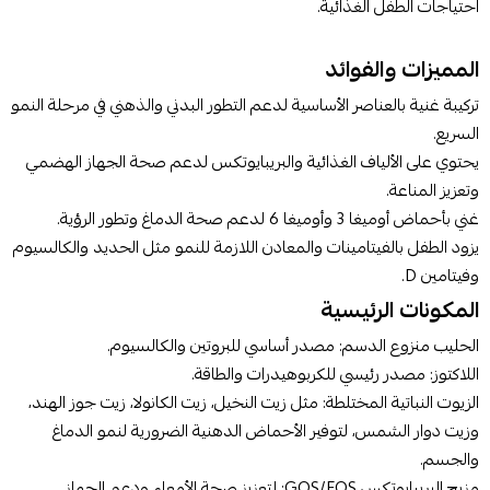
احتياجات الطفل الغذائية.
المميزات والفوائد
تركيبة غنية بالعناصر الأساسية لدعم التطور البدني والذهني في مرحلة النمو
السريع.
يحتوي على الألياف الغذائية والبريبايوتكس لدعم صحة الجهاز الهضمي
وتعزيز المناعة.
غني بأحماض أوميغا 3 وأوميغا 6 لدعم صحة الدماغ وتطور الرؤية.
يزود الطفل بالفيتامينات والمعادن اللازمة للنمو مثل الحديد والكالسيوم
وفيتامين D.
المكونات الرئيسية
الحليب منزوع الدسم: مصدر أساسي للبروتين والكالسيوم.
اللاكتوز: مصدر رئيسي للكربوهيدرات والطاقة.
الزيوت النباتية المختلطة: مثل زيت النخيل، زيت الكانولا، زيت جوز الهند،
وزيت دوار الشمس، لتوفير الأحماض الدهنية الضرورية لنمو الدماغ
والجسم.
مزيج البريبايوتكس GOS/FOS: لتعزيز صحة الأمعاء ودعم الجهاز