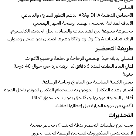
المناعي.
الأحماض الدهنية DHA وARA: لدعم التطور البصري والدماغي.
الألياف الغذائية: لتحسين الهضم وصحة الجهاز الهضمي.
مجموعة متنوعة من الفيتامينات والمعادن: مثل الحديد، الكالسيوم،
الزنك، فيتامينات A وC وD وE وB12 وغيرها لضمان نمو صحي ومتوازن.
طريقة التحضير
اغسلي يديك جيدًا وعقمي الزجاجة والحلمة وجميع الأدوات.
اغلي الماء النظيف لمدة 5 دقائق ثم اتركيه يبرد حتى حوالي 40 درجة
مئوية.
ضعي الكمية المناسبة من الماء في زجاجة الرضاعة.
أضيفي عدد المكاييل الموصى به باستخدام المكيال المرفق داخل العبوة.
أغلقي الزجاجة ورجيها جيدًا حتى يذوب المسحوق تمامًا.
تأكدي من درجة الحرارة قبل إعطائها لطفلك.
التحذيرات
يجب اتباع تعليمات التحضير بدقة لتجنب أي مخاطر صحية.
لا تستخدمي الميكروويف لتسخين الرضعة لتجنب الحروق.