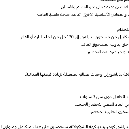
يتامين د: يدعمان نمو العظام والأسنان.
ت والمعادن الأساسية الأخرى: تدعم صحة طفلكِ العامة.
ستخدام
 حتى يذوب المسحوق تمامًا.
كِ مباشرة بعد التحضير.
فة بدياشور إلى وجبات طفلكِ المفضلة لزيادة قيمتها الغذائية.
أطفال دون سن 3 سنوات.
 الماء المغلي لتحضير الحليب.
تسخين الحليب المحضر.
ياشور كومبليت بنكهة الشوكولاتة، ستحصلين على غذاء متكامل ومتوازن لطف