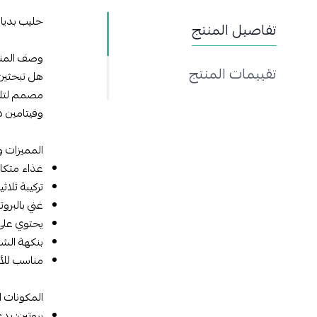
حليب بدياش
تفاصيل المنتج
وصف المن
تقييمات المنتج
هل تبحثين 
وفيتامين د،
المميزات و
غذاء متكام
تركيبة ثلاثية التأثير (TRIPLESURE SYSTEM)! تدع
غني بالبرو
يحتوي على 
بنكهة الشو
مناسب للأطفال من عمر 3 سنوات وما فوق
المكونات ا
بروتين: يد