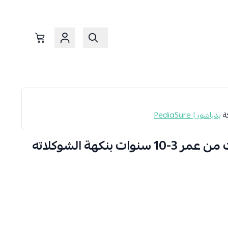
كة
بدياشور | PediaSure
حليب بدياشور كومبليت من عمر 3-10 سنوات بنكهة الشوكلاته