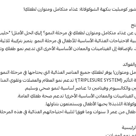
ور كومبليت بنكهة الشوكولاتة: غذاء متكامل ومتوازن لطفلكِ!
تج
عن غذاء متكامل ومتوازن لطفلكِ في مرحلة النمو؟ إليكِ الحل الأمثل! "حلي
 بالإضافة إلى الفيتامينات والمعادن الأساسية الأخرى التي تدعم نمو طفلكِ وت
الفوائد
ل ومتوازن! يوفر لطفلكِ جميع العناصر الغذائية التي يحتاجها في مرحلة النمو.
م نمو العظام والعضلات وتقوي المناعة.
تين والكالسيوم وفيتامين د! عناصر أساسية لنمو صحي وسليم.
الفيتامينات والمعادن الأساسية الأخرى! تدعم صحة طفلكِ العامة.
كولاتة اللذيذة! يحبها الأطفال ويستمتعون بتناولها.
! لتلبية احتياجاتهم الغذائية في هذه المرحلة العمرية.
لرئيسية
عم نمو العضلات.