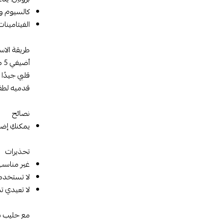
كالسيوم وف
الفيتامينا
طريقة الا
أضيفي 5 مكاييل من مسحوق بدياشور إلى 190 مل من الماء البارد أو الفاتر.
قلبي جيدًا
قدميه لطفل
نصائح
يمكنكِ إضا
تحذيرات
غير مناسب لل
لا تستخدمي
لا تعيدي 
مع حليب بد