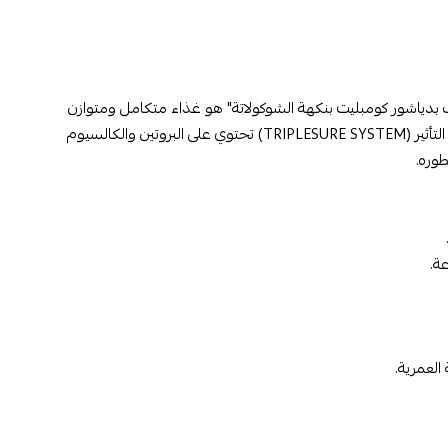
ب بدياشور كومبليت بنكهة الشوكولاتة" هو غذاء متكامل ومتوازن
مصمم لتلبية الاحتياجات الغذائية الأساسية للأطفال في مرحلة النمو. يتميز بتركيبة ثلاثية التأثير (TRIPLESURE SYSTEM) تحتوي على البروتين والكالسيوم
طوره.