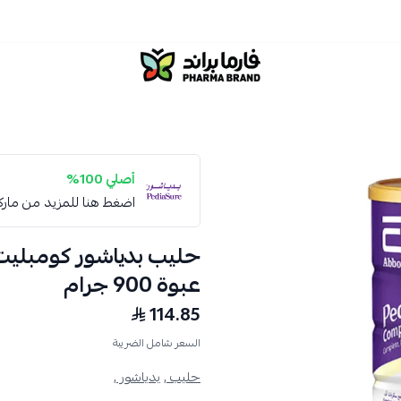
صيدلية فارما براند
أصلي 100%
اضغط هنا للمزيد من مار
عبوة 900 جرام
114.85
السعر شامل الضريبة
حليب ,
بدياشور ,