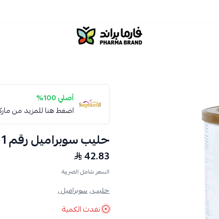
صيدلية فارما براند
أصلي 100%
اضغط هنا للمزيد من مار
حليب سوبراميل رقم 1 عبوة 400 جرام
42.83
السعر شامل الضريبة
حليب ,
سوبراميل ,
نفدت الكمية