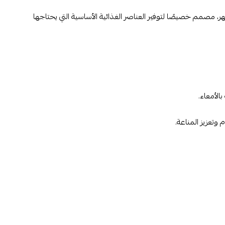
براميل 1 هو تركيبة غذائية متطورة للأطفال الرضع منذ الولادة وحتى عمر 6 أشهر، مصمم خصيصًا لتوفير العناصر الغذائية الأساسية التي يحتاجها
الأمعاء.
وتعزيز المناعة.