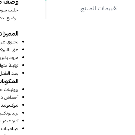
وصف م
تقييمات المنتج
الرضيع لدع
المميزات
يحتوي على الأحماض ا
غني بالنيو
مزود بالبر
تركيبة متو
يمد الطفل 
المكونات
بروتينات ع
أحماض دهنية 
نيوكليوتيد
بريبايوتك
كربوهيدرات
فيتامينات متعددة ( D، E، C