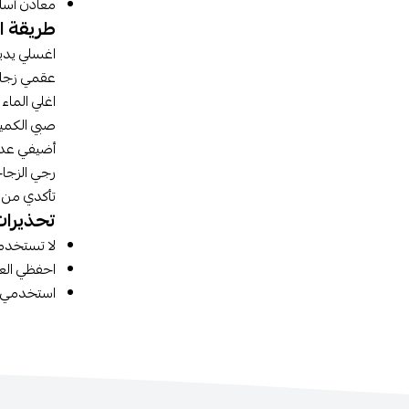
معادن أساس
طريقة ا
اغسلي يديك
عقمي زجاج
اغلي الماء النظ
صبي الكمية
أضيفي عدد 
رجي الزجاج
تأكدي من د
تحذيرات
لا تستخدمي
احفظي العب
استخدمي محتويات ا