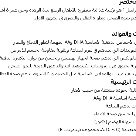
ختصر
حليب سو
م نموه الصحي وتطوره العقلي والبصري في الشهور الأولى.
 والفوائد
لدهنية الأساسية DHA وAA المهمة لتطور الدماغ والبصر.
كليوتيدات التي تساهم في تعزيز المناعة وتقوية مقاومة الجسم للأمراض.
يبايوتكس التي تدعم صحة الجهاز الهضمي وتحسن من توازن البكتيريا النافعة ب
ازنة تحتوي على البروتينات، الكربوهيدرات، والدهون اللازمة للنمو الصحي.
بالفيتامينات والمعادن الأساسية مثل الحديد والكالسيوم لدعم صحة العظام 
 الرئيسية
الية الجودة مشتقة من حليب الأبقار
أساسية DHA وAA
ات لدعم المناعة
س لتحسين صحة الأمعاء
 سهلة الهضم (لاكتوز)
A،، مجموعة فيتامينات B)