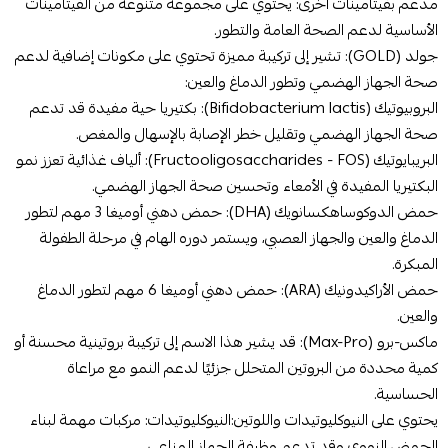
مدعم بفيتامينات أخرى: يحتوي على مجموعة متنوعة من الفيتامينات
الأساسية لدعم الصحة العامة والتطور.
جولد (GOLD): تشير إلى تركيبة مميزة تحتوي على مكونات إضافية لدعم
صحة الجهاز الهضمي وتطور الدماغ والعين:
البروبيوتيك (Bifidobacterium lactis): بكتيريا حية مفيدة قد تدعم
صحة الجهاز الهضمي وتقليل خطر الإصابة بالإسهال والمغص.
البريبايوتيك (Fructooligosaccharides - FOS): ألياف غذائية تعزز نمو
البكتيريا المفيدة في الأمعاء وتحسين صحة الجهاز الهضمي.
حمض الدوكوساهكسانويك (DHA): حمض دهني أوميغا 3 مهم لتطور
الدماغ والعين والجهاز العصبي، ويستمر دوره الهام في مرحلة الطفولة
المبكرة.
حمض الأراكيدونيك (ARA): حمض دهني أوميغا 6 مهم لتطور الدماغ
والعين.
ماكس-برو (Max-Pro): قد يشير هذا الاسم إلى تركيبة بروتينية محسنة أو
كمية محددة من البروتين المتحلل جزئيًا لدعم النمو مع مراعاة
الحساسية.
يحتوي على النيوكليوتيدات واللوتين:النيوكليوتيدات: مركبات مهمة لبناء
الحمض النووي وقد تدعم وظيفة الجهاز المناعي.