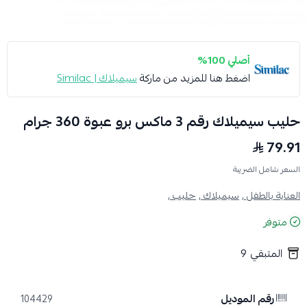
أصلي 100%
اضغط هنا للمزيد من ماركة
سيميلاك | Similac
حليب سيميلاك رقم 3 ماكس برو عبوة 360 جرام
79.91
السعر شامل الضريبة
العناية بالطفل ,
سيميلاك ,
حليب ,
متوفر
المتبقي
9
رقم الموديل
104429