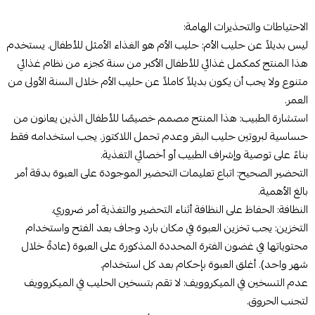
الاحتياطات والتحذيرات الهامة:
ليس بديلاً عن حليب الأم: حليب الأم هو الغذاء الأمثل للأطفال. يستخدم
هذا المنتج كمكمل غذائي للأطفال الأكبر من سنة كجزء من نظام غذائي
متنوع ولا يجب أن يكون بديلاً كاملاً عن حليب الأم خلال السنة الأولى من
العمر.
استشارة الطبيب: هذا المنتج مصمم خصيصًا للأطفال الذين يعانون من
حساسية لبروتين حليب البقر وعدم تحمل اللاكتوز. يجب استخدامه فقط
بناءً على توصية وإشراف الطبيب أو أخصائي التغذية.
التحضير الصحيح: اتباع تعليمات التحضير الموجودة على العبوة بدقة أمر
بالغ الأهمية.
النظافة: الحفاظ على النظافة أثناء التحضير والتغذية أمر ضروري.
التخزين: يجب تخزين العبوة في مكان بارد وجاف بعد الفتح واستخدام
محتوياتها في غضون الفترة المحددة المذكورة على العبوة (عادةً خلال
شهر واحد). أغلق العبوة بإحكام بعد كل استخدام.
عدم التسخين في الميكروويف: لا تقم بتسخين الحليب في الميكروويف
لتجنب الحروق.