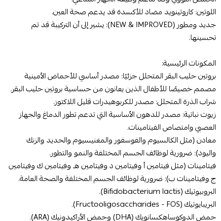
اللوتين: كاروتينويد مضاد للأكسدة قد يدعم صحة العين.
جديد ومطور (NEW & IMPROVED): يشير إلى أن التركيبة قد تم
تحسينها.
المكونات الرئيسية:
بروتين حليب البقر المتحلل جزئيًا: مصدر أساسي للأحماض الأمينية
مصمم خصيصًا للأطفال الذين يعانون من حساسية بروتين حليب البقر.
شراب الذرة المتحلل: مصدر للكربوهيدرات قليل اللاكتوز.
زيوت نباتية: مصدر للدهون الأساسية التي تدعم تطور الدماغ والجهاز
العصبي وامتصاص الفيتامينات.
معادن (مثل الكالسيوم والفوسفور والمغنيسيوم والحديد والزنك
واليود): ضرورية لوظائف الجسم المختلفة والنمو والتطور.
فيتامينات (مثل فيتامين أ وفيتامين د وفيتامين هـ وفيتامين ك وفيتامين
ج وفيتامينات ب): ضرورية لوظائف الجسم المختلفة والصحة العامة.
البروبيوتيك (Bifidobacterium lactis).
البريبايوتيك (Fructooligosaccharides - FOS).
حمض الدوكوساهكسانويك (DHA) وحمض الأراكيدونيك (ARA).