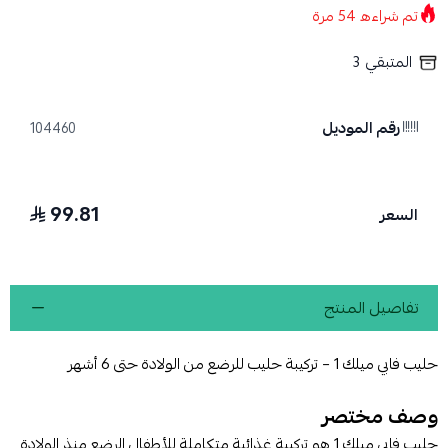
تم شراءه
54
مرة
المتبقي
3
رقم الموديل
104460
99.81
السعر
تفاصيل المنتج
حليب فابي ميلك 1 – تركيبة حليب للرضع من الولادة حتى 6 أشهر
وصف مختصر
حليب فابي ميلك 1 هو تركيبة غذائية متكاملة للأطفال الرضع منذ الولادة