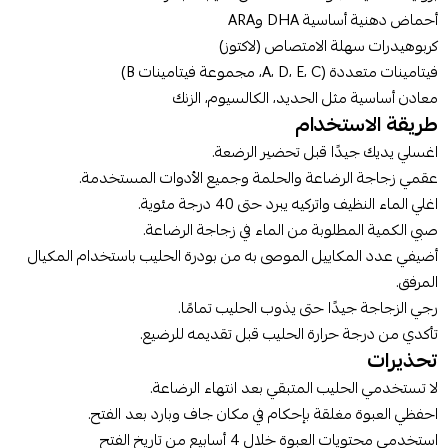
أحماض دهنية أساسية DHA وARA
كربوهيدرات سهلة الامتصاص (لاكتوز)
فيتامينات متعددة (A، D، E، C، مجموعة فيتامينات B)
معادن أساسية مثل الحديد، الكالسيوم، الزنك
طريقة الاستخدام
اغسلي يديك جيدًا قبل تحضير الرضعة.
عقمي زجاجة الرضاعة والحلمة وجميع الأدوات المستخدمة.
اغلي الماء النظيف واتركيه يبرد حتى 40 درجة مئوية.
صبي الكمية المطلوبة من الماء في زجاجة الرضاعة.
أضيفي عدد المكاييل الموصى به من بودرة الحليب باستخدام المكيال
المرفق.
رجي الزجاجة جيدًا حتى يذوب الحليب تمامًا.
تأكدي من درجة حرارة الحليب قبل تقديمه للرضيع.
تحذيرات
لا تستخدمي الحليب المتبقي بعد انتهاء الرضاعة.
احفظي العبوة مغلقة بإحكام في مكان جاف وبارد بعد الفتح.
استخدمي محتويات العبوة خلال 4 أسابيع من تاريخ الفتح