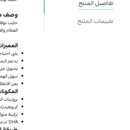
تفاصيل المنتج
وصف م
تقييمات المنتج
الفطام وال
المميزات
يلبي احتياجا
يدعم النم
يحتوي على 
سهل الهضم
يعزز الانت
المكونات
بروتينات ا
كربوهيدرا
تركيبة متوازنة من الفيتا
DHA لدعم نمو الدماغ والبصر.
طريقة ا