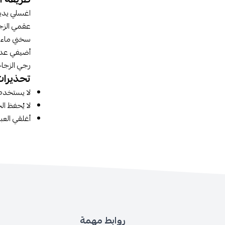
اغسلي يديك
عقمي الزجا
سخني ماء نظيف حت
أضيفي عدد الم
رجي الزجاج
تحذيرات
لا يستخدم لل
لا يُحفظ ا
أغلقي العب
روابط مهمة