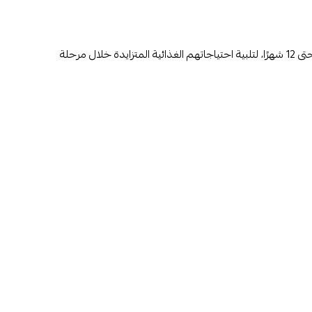
حليب نوفالاك 2 تركيبة متابعة متوازنة غذائيًا مصممة خصيصًا للرضع من عمر 6 أشهر حتى 12 شهرًا، لتلبية احتياجاتهم الغذائية المتزايدة خلال مرحلة