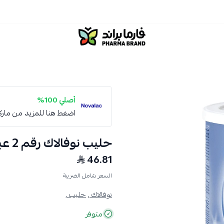
صيدلية فارما براند
أصلي 100%
اضغط هنا للمزيد من مار
حليب نوفالاك رقم 2 عبوة 400 جرام
46.81
السعر شامل الضريبة
نوفالاك ,
حليب ,
متوفر