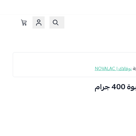
كة
نوفالاك | NOVALAC