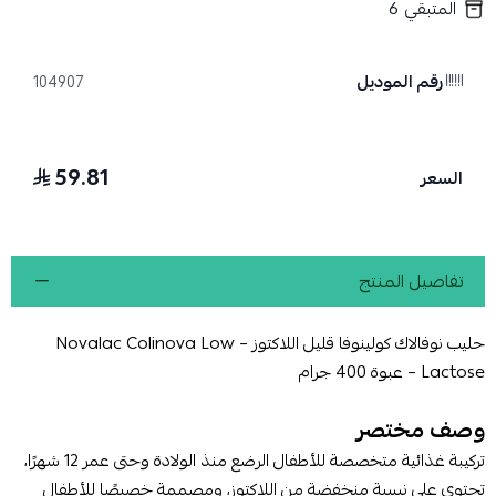
المتبقي
6
رقم الموديل
104907
59.81
السعر
تفاصيل المنتج
حليب نوفالاك كولينوفا قليل اللاكتوز – Novalac Colinova Low
Lactose – عبوة 400 جرام
وصف مختصر
تركيبة غذائية متخصصة للأطفال الرضع منذ الولادة وحتى عمر 12 شهرًا،
تحتوي على نسبة منخفضة من اللاكتوز، ومصممة خصيصًا للأطفال