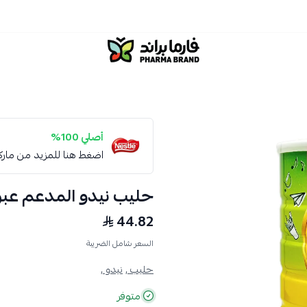
صيدلية فارما براند
أصلي 100%
اضغط هنا للمزيد من مار
حليب نيدو المدعم عبوة 900 جرام 9
44.82
السعر شامل الضريبة
حليب ,
نيدو ,
متوفر