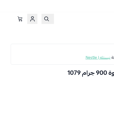
كة
نيستله | Nestle
107