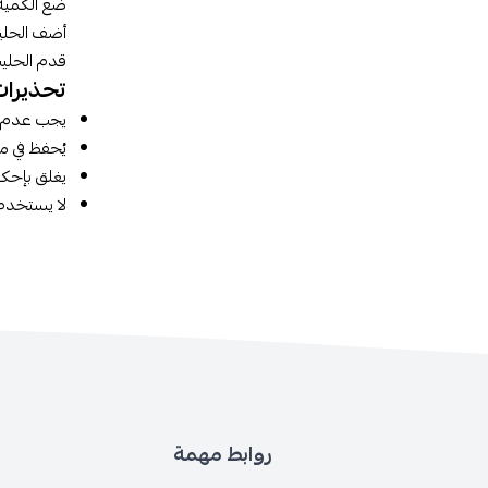
ضع الكمية 
أضف الحليب
قدم الحليب
تحذيرات
يجب عدم ا
يُحفظ في م
يغلق بإحكا
لا يستخدم للأطفال أق
روابط مهمة