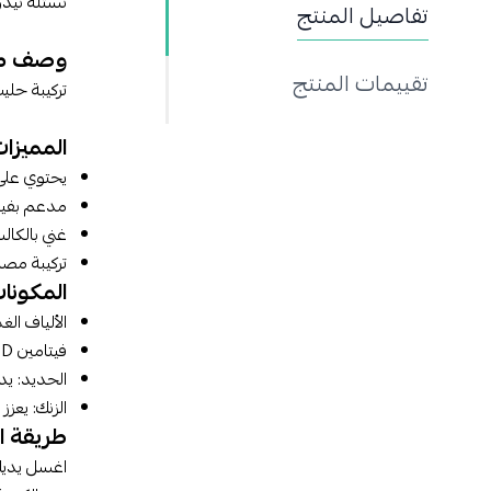
نستله نيدو ا
تفاصيل المنتج
وصف م
تقييمات المنتج
تركيبة حلي
المميزات
يحتوي على
مدعم بفيتامينا
غني بالكال
تركيبة مصم
المكونات
الألياف ال
فيتامين D: يعزز امتصاص الكالسيوم وتقوية العظام.
الحديد: يد
الزنك: يعز
طريقة ا
اغسل يديك 