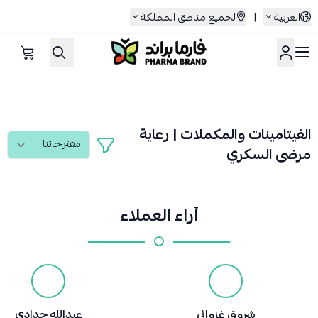
العربية
|
لجميع مناطق المملكة
صيدلية فارما براند
الفيتامينات والمكملات | رعاية
مرضى السكري
آراء العملاء
شروق غزواني
عبدالله حدادي