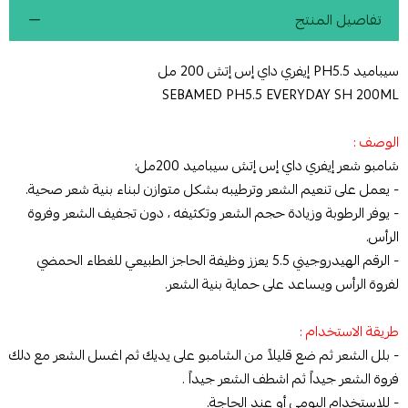
تفاصيل المنتج
سيباميد PH5.5 إيفري داي إس إتش 200 مل
SEBAMED PH5.5 EVERYDAY SH 200ML
الوصف :
شامبو شعر إيفري داي إس إتش سيباميد 200مل:
- يعمل على تنعيم الشعر وترطيبه بشكل متوازن لبناء بنية شعر صحية.
- يوفر الرطوبة وزيادة حجم الشعر وتكثيفه ، دون تجفيف الشعر وفروة
الرأس.
- الرقم الهيدروجيني 5.5 يعزز وظيفة الحاجز الطبيعي للغطاء الحمضي
لفروة الرأس ويساعد على حماية بنية الشعر.
طريقة الاستخدام :
- بلل الشعر ثم ضع قليلاً من الشامبو على يديك ثم اغسل الشعر مع دلك
فروة الشعر جيداً ثم اشطف الشعر جيداً .
- للاستخدام اليومي أو عند الحاجة.