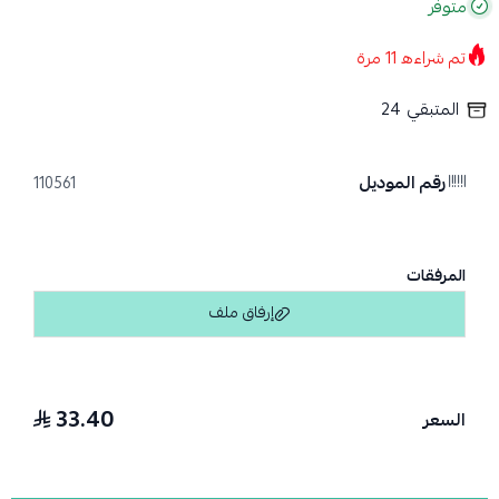
متوفر
تم شراءه
11
مرة
المتبقي
24
رقم الموديل
110561
المرفقات
إرفاق ملف
اسحب و افلت الملف هنا
33.40
السعر
استعراض