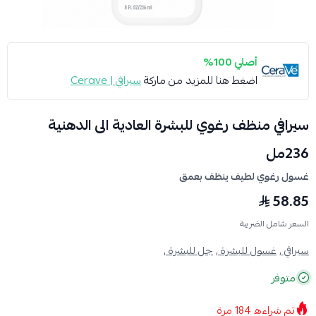
أصلي 100%
اضغط هنا للمزيد من ماركة
سيرافي | Cerave
سيرافي منظف رغوي للبشرة العادية الى الدهنية
236مل
غسول رغوي لطيف ينظف بعمق
58.85
السعر شامل الضريبة
سيرافي ,
غسول للبشرة ,
جل للبشرة ,
متوفر
تم شراءه
184
مرة