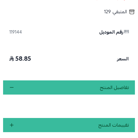
المتبقي
129
رقم الموديل
119144
58.85
السعر
تفاصيل المنتج
تقييمات المنتج