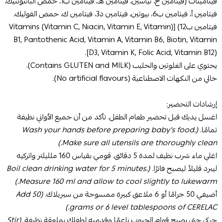
فيتامينات (فيتامين ج، نياسين، فيتامين هـ، فيتامين ب1، حمض البانتوثنيك،
فيتامين أ، فيتامين ب6، بيوتين، فيتامين د3، فيتامين ك، حمض الفوليك،
فيتامين ب12) [(Vitamins (Vitamin C, Niacin, Vitamin E, Vitamin
B1, Pantothenic Acid, Vitamin A, Vitamin B6, Biotin, Vitamin
D3, Vitamin K, Folic Acid, Vitamin B12)].
يحتوي على الغلوتين والحليب (Contains GLUTEN and MILK).
خالي من النكهات الاصطناعية (No artificial flavours).
إرشادات التحضير:
اغسل يديك قبل تحضير طعام الطفل. تأكد من أن جميع الأواني نظيفة
تمامًا.
(Wash your hands before preparing baby's food.
Make sure all utensils are thoroughly clean.)
اغلي ماء شرب نظيف لمدة 5 دقائق. قومي بقياس 160 ملليلتر واتركيه
ليبرد قليلاً ليصبح فاترًا.
(Boil clean drinking water for 5 minutes.
Measure 160 ml and allow to cool slightly to lukewarm.)
أضيفي 50 جرامًا أو 6 ملاعق كبيرة ممسوحة من سيريلاك.
(Add 50
grams or 6 level tablespoons of CERELAC.)
حركي حتى يصبح قوام الحبوب ناعمًا وقدميه لطفلك بملعقة نظيفة.
(Stir