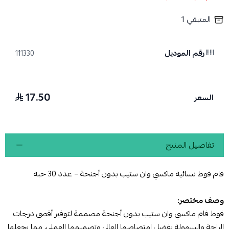
المتبقي
1
رقم الموديل
111330
17.50
السعر
تفاصيل المنتج
فام فوط نسائية ماكسي وان ستيب بدون أجنحة – عدد 30 حبة
وصف مختصر:
فوط فام ماكسي وان ستيب بدون أجنحة مصممة لتوفير أقصى درجات
الراحة والسهولة بفضل امتصاصها العالي وتصميمها العملي، مما يجعلها