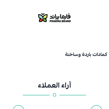
صيدلية فارما براند
 كمادات باردة وساخنة
آراء العملاء