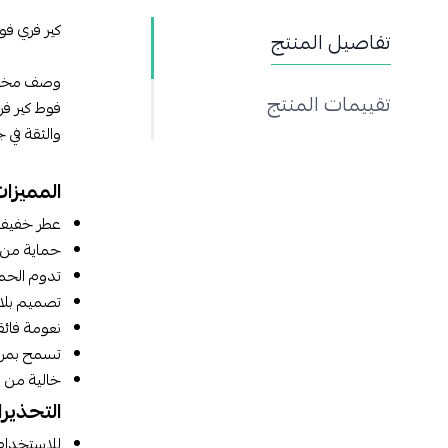
كير فري فوط
تفاصيل المنتج
وصف مخت
تقييمات المنتج
والثقة في ج
المميزات
عطر خفيف ي
حماية من ا
تدوم الحماية ح
تصميم بلا
نعومة فائق
تسمح بمرور
خالية من ا
التحذير
للاستخدام