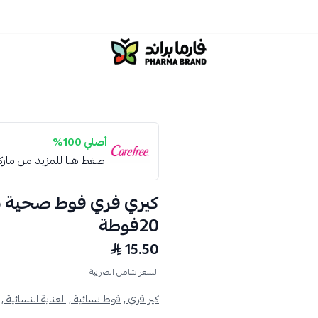
صيدلية فارما براند
أصلي 100%
اضغط هنا للمزيد من مار
كيري فري فوط صحية نس
20فوطة
15.50
السعر شامل الضريبة
كير فري ,
فوط نسائية ,
العناية النسائية ,