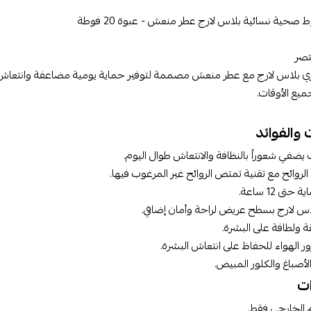
 صحية نسائية بلاس لارج عطر منعش - عبوة 20 فوطة
صر
ميع الأوقات.
 والفوائد
ضفي شعوراً بالنظافة والانتعاش طوال اليوم.
لروائح مع تقنية تمتص الروائح غير المرغوب فيها.
تى 12 ساعة.
س لارج بسطح عريض لراحة وأمان إضافي.
ة ولطافة على البشرة.
 الهواء للحفاظ على انتعاش البشرة.
لأصباغ والكلور المبيض.
ات
 الخارجي فقط.