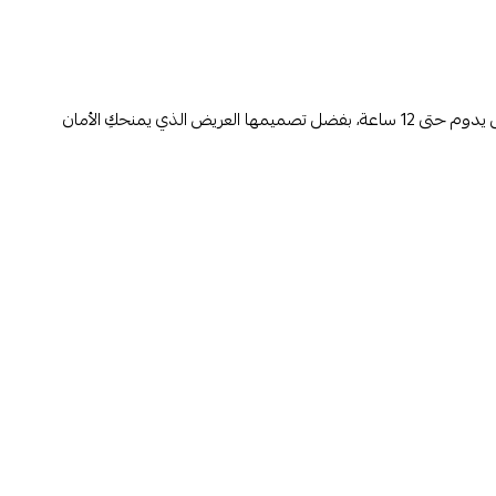
فوط كير فري بلاس لارج مع عطر منعش مصممة لتوفير حماية يومية مضاعفة وانتعاش يدوم حتى 12 ساعة، بفضل تصميمها العريض الذي يمنحكِ الأمان