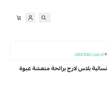
كة
كير فري | care free
ائية بلاس لارج برائحة منعشة عبوة