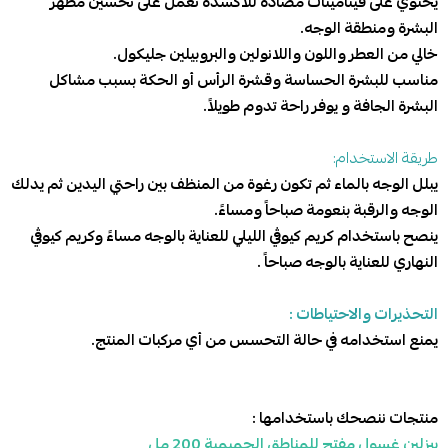
يحتوي على فيتامينات مضادة للأكسدة تعمل على تحسين مظهر
البشرة ومنطقة الوجه.
خالي من العطر واللون واللانولين والبروبيلين جليكول.
مناسب للبشرة الحساسة وقشرة الرأس أو الحكة بسبب مشاكل
البشرة الجافة و يوفر
راحة تدوم طويلاً
.
طريقة الاستخدام:
يبلل الوجه بالماء ثم تكون رغوة من المنظف بين راحتي اليدين ثم يدلك
الوجه والرقبة بنعومة صباحاً ومساءً.
ينصح باستخدام كريم كيوڤي الليلي للعناية بالوجه مساءً وكريم كيوڤي
النهاري للعناية بالوجه صباحاً .
التحذيرات والاحتياطات :
يمنع استخدامه في حالة التحسس من أي مركبات المنتج.
منتجات ننصحك باستخدامها :
بيزلين غسول مفتح للمناطق الحميمية 200 مل