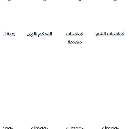
فيتامينات الشعر
فيتامينات
التحكم بالوزن
رعاية الح
متعددة