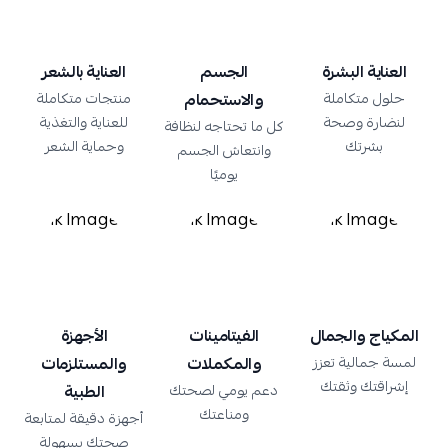
العناية البشرة
الجسم
العناية بالشعر
حلول متكاملة
والاستحمام
منتجات متكاملة
لنضارة وصحة
للعناية والتغذية
كل ما تحتاجه لنظافة
بشرتك
وحماية الشعر
وانتعاش الجسم
يوميًا
المكياج والجمال
الفيتامينات
الأجهزة
لمسة جمالية تعزز
والمكملات
والمستلزمات
إشراقتك وثقتك
دعم يومي لصحتك
الطبية
ومناعتك
أجهزة دقيقة لمتابعة
صحتك بسهولة