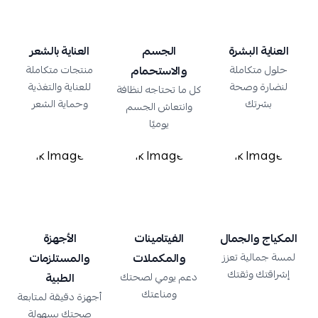
العناية البشرة
الجسم
العناية بالشعر
حلول متكاملة
والاستحمام
منتجات متكاملة
لنضارة وصحة
للعناية والتغذية
كل ما تحتاجه لنظافة
بشرتك
وحماية الشعر
وانتعاش الجسم
يوميًا
المكياج والجمال
الفيتامينات
الأجهزة
لمسة جمالية تعزز
والمكملات
والمستلزمات
إشراقتك وثقتك
دعم يومي لصحتك
الطبية
ومناعتك
أجهزة دقيقة لمتابعة
صحتك بسهولة