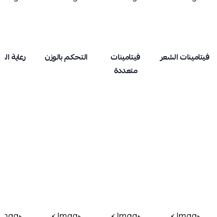
فيتامينات الشعر
فيتامينات
التحكم بالوزن
رعاية الح
متعددة